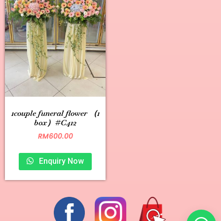
1couple funeral flower （1
box）#C412
RM
600.00
Enquiry Now