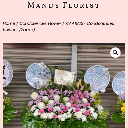
Mandy Florist
Home
/
Condolences Flower
/ #AA1823- Condolences
flower （2boxs）