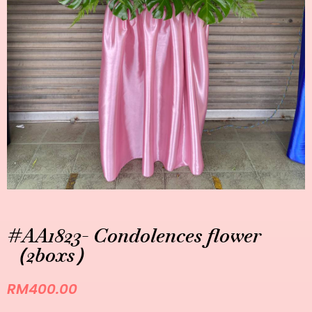
#AA1823- Condolences flower
（2boxs）
RM
400.00